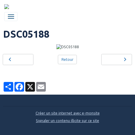
DSC05188
Retour
Partager
Facebook
X
Email
Créer un site internet avec e-monsite
Signaler un contenu illicite sur ce site